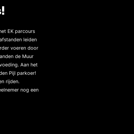
!
 het EK parcours
 afstanden leiden
verder voeren door
standen de Muur
tvoeding. Aan het
en Pijl parkoer!
n rijden.
deelnemer nog een