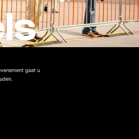
ls
 evenement gaat u
ouden.