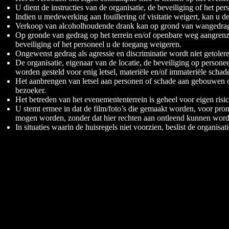
U dient de instructies van de organisatie, de beveiliging of het pers
Indien u medewerking aan fouillering of visitatie weigert, kan u 
Verkoop van alcoholhoudende drank kan op grond van wangedra
Op gronde van gedrag op het terrein en/of openbare weg aangrenz
beveiliging of het personeel u de toegang weigeren.
Ongewenst gedrag als agressie en discriminatie wordt niet getolere
De organisatie, eigenaar van de locatie, de beveiliging op persone
worden gesteld voor enig letsel, materiële en/of immateriële scha
Het aanbrengen van letsel aan personen of schade aan gebouwen of
bezoeker.
Het betreden van het evenemententerrein is geheel voor eigen risic
U stemt ermee in dat de film/foto’s die gemaakt worden, voor pro
mogen worden, zonder dat hier rechten aan ontleend kunnen word
In situaties waarin de huisregels niet voorzien, beslist de organisat