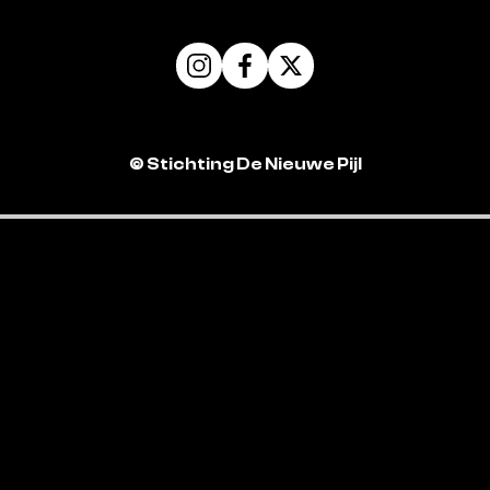
©
Stichting De Nieuwe Pijl
Privacybeleid
Huisregels
Contact
X-Interactive
-
Digital Partner