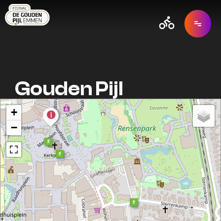
Gouden Pijl
+
−